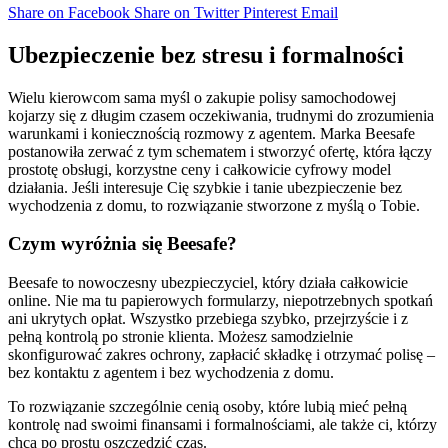
Share on Facebook
Share on Twitter
Pinterest
Email
Ubezpieczenie bez stresu i formalności
Wielu kierowcom sama myśl o zakupie polisy samochodowej
kojarzy się z długim czasem oczekiwania, trudnymi do zrozumienia
warunkami i koniecznością rozmowy z agentem. Marka Beesafe
postanowiła zerwać z tym schematem i stworzyć ofertę, która łączy
prostotę obsługi, korzystne ceny i całkowicie cyfrowy model
działania. Jeśli interesuje Cię szybkie i tanie ubezpieczenie bez
wychodzenia z domu, to rozwiązanie stworzone z myślą o Tobie.
Czym wyróżnia się Beesafe?
Beesafe to nowoczesny ubezpieczyciel, który działa całkowicie
online. Nie ma tu papierowych formularzy, niepotrzebnych spotkań
ani ukrytych opłat. Wszystko przebiega szybko, przejrzyście i z
pełną kontrolą po stronie klienta. Możesz samodzielnie
skonfigurować zakres ochrony, zapłacić składkę i otrzymać polisę –
bez kontaktu z agentem i bez wychodzenia z domu.
To rozwiązanie szczególnie cenią osoby, które lubią mieć pełną
kontrolę nad swoimi finansami i formalnościami, ale także ci, którzy
chcą po prostu oszczędzić czas.