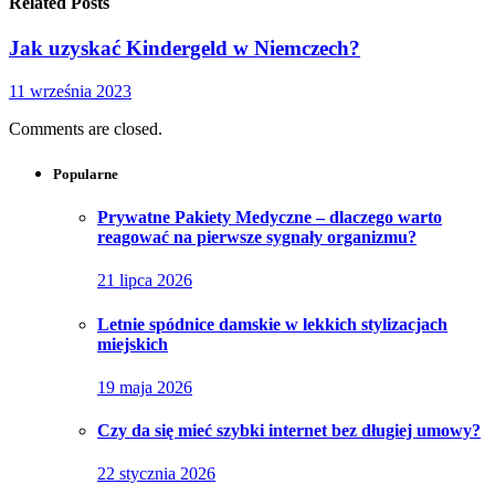
Related Posts
Jak uzyskać Kindergeld w Niemczech?
11 września 2023
Comments are closed.
Popularne
Prywatne Pakiety Medyczne – dlaczego warto
reagować na pierwsze sygnały organizmu?
21 lipca 2026
Letnie spódnice damskie w lekkich stylizacjach
miejskich
19 maja 2026
Czy da się mieć szybki internet bez długiej umowy?
22 stycznia 2026