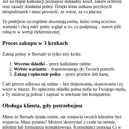
Już na etapie kalkulacji poznajesz dokładny koszt, zakres ochrony
oraz zasady działania polisy. Dzięki temu unikasz przykrych
niespodzianek i masz pewność, że wiesz, za co płacisz.
To podejście szczególnie doceniają osoby, które cenią uczciwe
warunki i chcą mieć pełny wgląd w to, co podpisują – nawet jeśli
robią to w wersji elektronicznej.
Proces zakupu w 3 krokach
Zakup polisy w Beesafe to tylko trzy kroki:
Wycena składki
– przez kalkulator online.
Wybór wariantu
– dopasowanego do Twoich potrzeb.
Zakup i opłacenie polisy
– przez przelew lub kartą.
Cały proces odbywa się online – bez drukowania, skanowania czy
wizyt w biurze. Po opłaceniu składki polisa trafia na Twojego maila,
a Ty możesz ją pobrać i zapisać w telefonie lub komputerze.
Obsługa klienta, gdy potrzebujesz
Mimo że Beesafe działa online, nie zostawia swoich klientów bez
wsparcia. Masz pytania? Możesz skorzystać z czatu na stronie,
infolinii lub formularza kontaktowego. Konsultanci pomogą Ci w