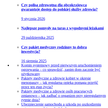
Czy polisa zdrowotna dla obcokrajowca
gwarantuje dostęp do polskiej służby zdrowia?
9 stycznia 2026
Najlepsze pomysły na taras z wygodnymi leżakami
29 października 2025
Czy pakiet medyczny rodzinny to dobra
inwestycja?
16 sierpnia 2025
Komin systemowy przed pierwszym uruchomieniem
ogrzewania – co sprawdzić, zanim dom zacznie być
użytkowany
Pakiety medyczne a zdrowie kobiet w okresie
menopauzy – jak regularna opieka pomaga przejść
przez ten etap życia?
Pakiety medyczne a zdrowie osób pracujących
zmianowo – jak zadbać o organizm przy nieregularnym
rytmie dnia?
Ubezpieczenie samochodu a szkoda po uszkodzeniu