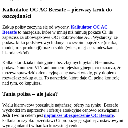
Kalkulator OC AC Beesafe – pierwszy krok do
oszczędności
Zakup polisy zaczyna się od wyceny.
Kalkulator OC AC
Beesafe
to narzędzie, które w mniej niż minutę pokaże Ci, ile
zapłacisz za obowiązkowe OC i dobrowolne AC. Wystarczy, że
podasz kilka podstawowych danych o swoim pojeździe (marka,
model, rok produkcji) oraz o sobie (wiek, miejsce zamieszkania,
historia szkód).
Kalkulator działa intuicyjnie i bez zbędnych pytań. Nie musisz
podawać numeru VIN ani numeru rejestracyjnego, co oznacza, że
możesz sprawdzić orientacyjną cenę nawet wtedy, gdy dopiero
rozważasz zakup auta. To narzędzie, które daje Ci pełną kontrolę
nad tym, co kupujesz.
Tania polisa – ale jaka?
Wielu kierowców poszukuje najtańszej oferty na rynku. Beesafe
wychodzi im naprzeciw i oferuje atrakcyjne cenowo rozwiązania.
Jeśli Twoim celem jest
najtańsze ubezpieczenie OC Beesafe
,
kalkulator szybko przedstawi Ci propozycję zgodną z ustawowymi
wymaganiami i w bardzo korzystnej cenie.