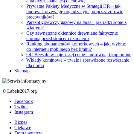
auta przez spadającą dachówkę
Prywatne Pakiety Medyczne w Strategii HR – jak
budować przewagę organizacyjną poprzez zdrowie
pracowników?
Parasol grzewczy gazowy na taras – jak radzi sobie z
wiatrem?
Czy zewnętrzne okiennice drewniane faktycznie
chronią przed słońcem i zimnem?
Ranking abonamentów komórkowych – jaki wybrać
do internetu mobilnego bez limitu?
OC Beesafe w najniższej cenie – porównaj i kup online
Wkłady kominowe – trwałe i sprawdzone rozwiązanie
dla domu
Sitemap
© Labels2017.org
Facebook
Twitter
Instagram
Biznes
Ciekawe
Dom i wnętrze